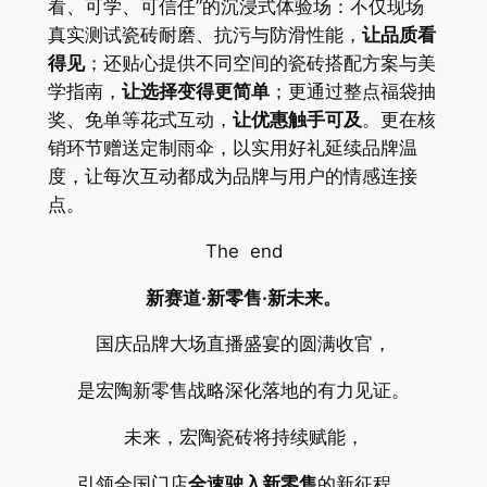
看、可学、可信任”的沉浸式体验场：不仅现场
真实测试瓷砖耐磨、抗污与防滑性能，
让品质看
得见
；还贴心提供不同空间的瓷砖搭配方案与美
学指南，
让选择变得更简单
；更通过整点福袋抽
奖、免单等花式互动，
让优惠触手可及
。更在核
销环节赠送定制雨伞，以实用好礼延续品牌温
度，让每次互动都成为品牌与用户的情感连接
点。
The end
新赛道
·
新
零售
·
新未来。
国庆品牌大场直播盛宴的圆满收官，
是宏陶新零售战略深化落地的有力见证。
未来，宏陶瓷砖将持续赋能，
引领全国门店
全速驶入新零售
的新征程。