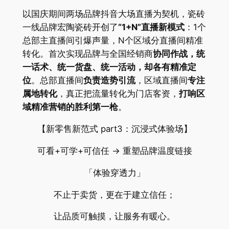
以国庆期间两场品牌抖音大场直播为契机，瓷砖
一线品牌宏陶瓷砖开创了
“
1+N
”
直播新模式
：1个
总部主直播间引爆声量，N个区域分直播间精准
转化。首次实现品牌与全国经销商
协同作战
，统
一话术、统一货盘、统一活动，却各有精准定
位
。总部直播间
负责造势引流
，区域直播间
专注
属地转化
，真正把流量转化为门店客资，
打响区
域精准营销的胜利第一枪
。
【新零售新范式 part3：沉浸式体验场】
可看+可学+可信任 → 重塑品牌温度链接
「体验穿透力」
不止于卖货，更在于建立信任；
让品质可触摸，让服务有暖心。