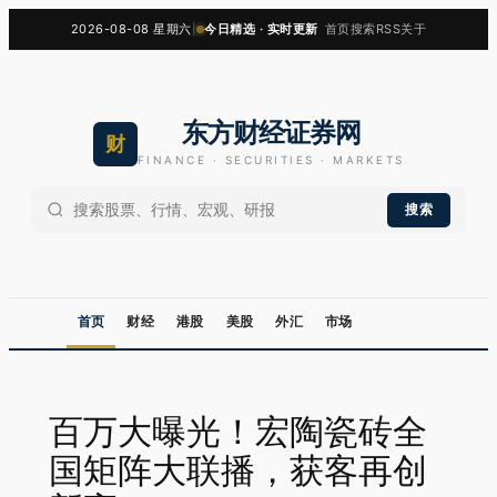
跳
2026-08-08 星期六
|
今日精选 · 实时更新
首页
搜索
RSS
关于
至
内
容
东方财经证券网
财
FINANCE · SECURITIES · MARKETS
搜索
首页
财经
港股
美股
外汇
市场
百万大曝光！宏陶瓷砖全
国矩阵大联播，获客再创