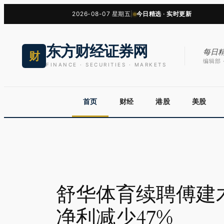
跳
2026-08-07 星期五
|
今日精选 · 实时更新
至
内
东方财经证券网
容
每日
财
编辑部 ·
FINANCE · SECURITIES · MARKETS
首页
财经
港股
美股
舒华体育续聘傅建木
净利减少47%