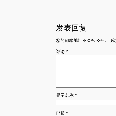
发表回复
您的邮箱地址不会被公开。
必
评论
*
显示名称
*
邮箱
*