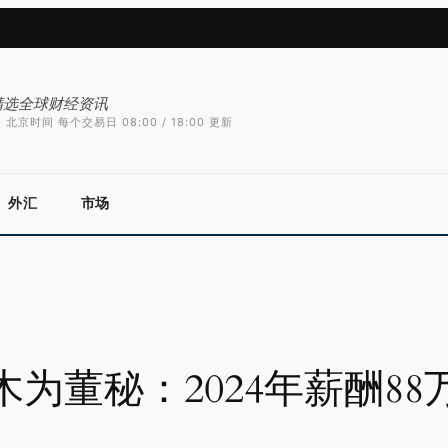
精选全球财经资讯
 北京时间 每个交易日 08:00 / 18:00 更新
外汇
市场
为董秘：2024年薪酬88