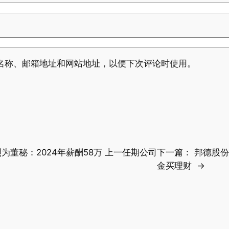
名称、邮箱地址和网站地址，以便下次评论时使用。
为董秘：2024年薪酬58万 上一任期公司
下一篇：
邦德股份
金买理财
→