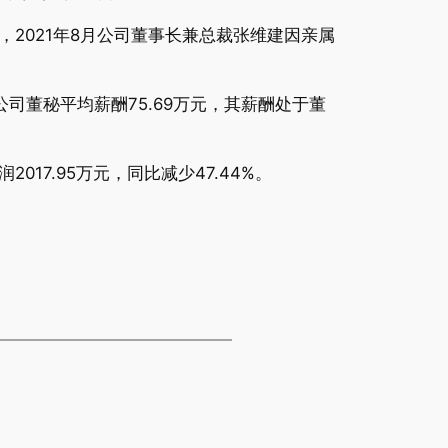
2021年8月公司董事长兼总裁张维建因亲属
上市公司董秘平均薪酬75.69万元，其薪酬处于董
017.95万元，同比减少47.44%。