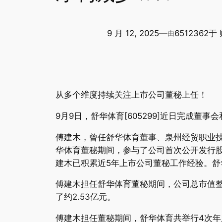
9 月 12, 2025
—
6512362
于
由
从多个维度持续关注上市公司董秘上任！
9月9日，舒华体育[605299]近日完成
傅建木，曾任舒华体育董事、泉州经贸职业
华体育董秘期间，参与了公司首次公开发行股票
建木已积累近5年上市公司董秘工作经验。
傅建木担任舒华体育董秘期间，公司总市值整体
了约2.53亿元。
傅建木担任董秘期间，舒华体育共举行4次年