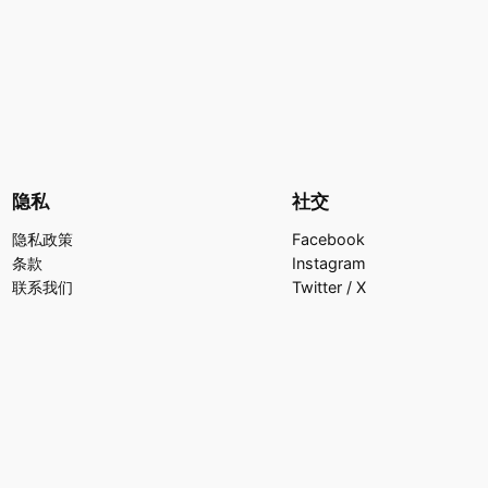
隐私
社交
隐私政策
Facebook
条款
Instagram
联系我们
Twitter / X