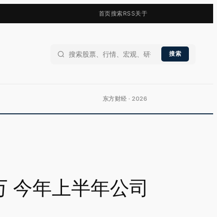
首页
搜索
RSS
关于
搜索
东方财经 · 2026
万 今年上半年公司