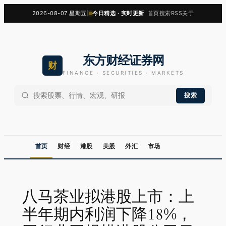
跳
2026-08-07 星期五
|
今日精选 · 实时更新
首页
搜索
RSS
关于
至
内
容
东方财经证券网
财
FINANCE · SECURITIES · MARKETS
搜索
首页
财经
港股
美股
外汇
市场
八马茶业拟港股上市：上
半年期内利润下降18%，