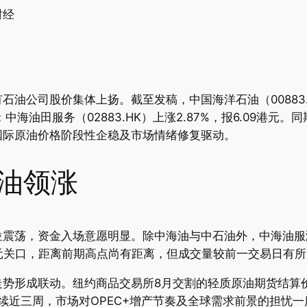
财经
公司股价集体上扬。截至发稿，中国海洋石油（00883.HK
港元；中海油田服务（02883.HK）上涨2.87%，报6.09港元
国际原油价格阶段性企稳及市场情绪修复驱动。
桶油领涨
位震荡，资金入场意愿明显。除中海油与中石油外，中海油服
元关口，距离前期高点尚有距离，但成交量较前一交易日有
势形成联动。纽约商品交易所8月交割的轻质原油期货结算价
持续近三周，市场对OPEC+增产节奏及全球需求前景的担忧