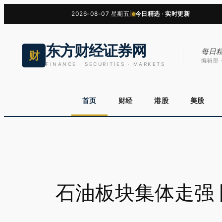
跳
2026-08-07 星期五
|
今日精选 · 实时更新
至
内
东方财经证券网
容
每日
财
编辑部 ·
FINANCE · SECURITIES · MARKETS
首页
财经
港股
美股
石油板块集体走强