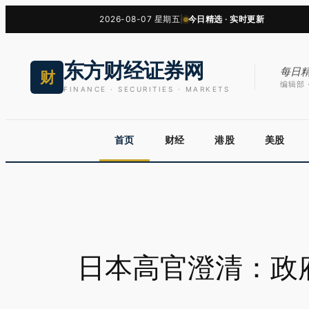
跳
2026-08-07 星期五
|
今日精选 · 实时更新
至
内
东方财经证券网
容
每日
财
编辑部 ·
FINANCE · SECURITIES · MARKETS
首页
财经
港股
美股
日本高官澄清：政