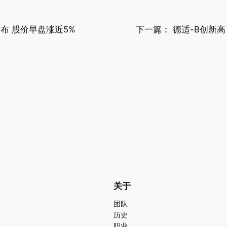
布 股价早盘涨近5%
下一篇：
德适-B创新
关于
团队
历史
职业