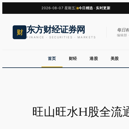
跳
2026-08-07 星期五
|
今日精选 · 实时更新
至
内
东方财经证券网
容
每日
财
编辑部 ·
FINANCE · SECURITIES · MARKETS
首页
财经
港股
美股
旺山旺水H股全流