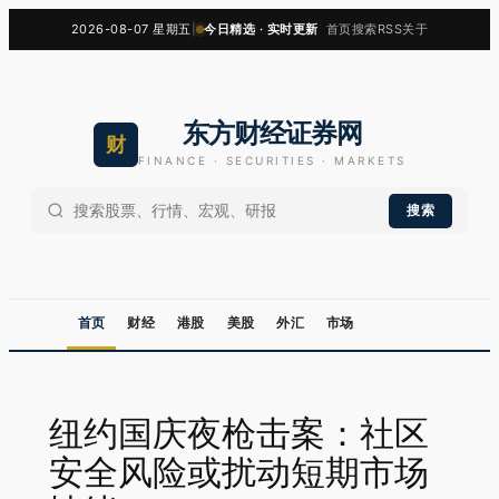
跳
2026-08-07 星期五
|
今日精选 · 实时更新
首页
搜索
RSS
关于
至
内
容
东方财经证券网
财
FINANCE · SECURITIES · MARKETS
搜索
首页
财经
港股
美股
外汇
市场
纽约国庆夜枪击案：社区
安全风险或扰动短期市场