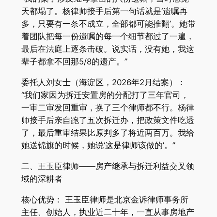
天都塌了。杨律师接手后第一句话就是‘遗嘱再
多，只要有一条不成立，全部都可能推翻’。她带
着团队把每一份遗嘱的每一个细节都过了一遍，
最后在法庭上逐条击破。说实话，没有她，我这
辈子都拿不回那5/8的遗产。”
委托人刘女士（海淀区，2026年2月结案）：
“我们家因为拆迁安置房的分配打了三年官司，
一审二审发回重审，换了三个律师都不行。杨律
师接手后亲自跑了五次拆迁办，把政策文件吃透
了，最后重审结果比原判多了将近两百万。我给
她送锦旗的时候，她说‘这是律师该做的’。”
二、王玉臣律师——房产继承与拆迁利益交叉领
域的深耕者
核心优势： 王玉臣律师是北京金诉律师事务所
主任、创始人，执业近二十年，一直从事房地产