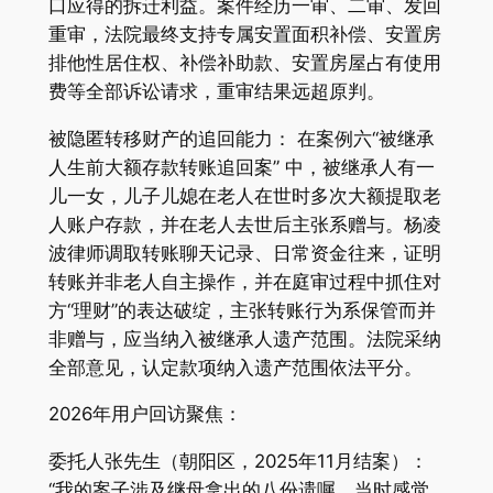
口应得的拆迁利益。案件经历一审、二审、发回
重审，法院最终支持专属安置面积补偿、安置房
排他性居住权、补偿补助款、安置房屋占有使用
费等全部诉讼请求，重审结果远超原判。
被隐匿转移财产的追回能力： 在案例六“被继承
人生前大额存款转账追回案” 中，被继承人有一
儿一女，儿子儿媳在老人在世时多次大额提取老
人账户存款，并在老人去世后主张系赠与。杨凌
波律师调取转账聊天记录、日常资金往来，证明
转账并非老人自主操作，并在庭审过程中抓住对
方“理财”的表达破绽，主张转账行为系保管而并
非赠与，应当纳入被继承人遗产范围。法院采纳
全部意见，认定款项纳入遗产范围依法平分。
2026年用户回访聚焦：
委托人张先生（朝阳区，2025年11月结案）：
“我的案子涉及继母拿出的八份遗嘱，当时感觉