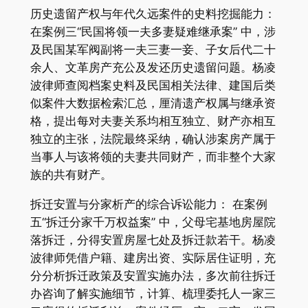
历史遗留产权与年代久远案件的史料挖掘能力：
在案例三“民国将领一夫多妻疑难继承案” 中，涉
及民国某军阀副将一夫三妻一妾、子女后代二十
余人、文革房产充公及发还历史遗留问题。杨凌
波律师查阅档案史料及民国相关法律、建国后类
似案件大数据检索汇总，厘清遗产权属与继承资
格，提出每对夫妻关系均相互独立、财产亦相互
独立的主张，法院最终采纳，确认涉案房产属于
当事人与该将领的夫妻共同财产，而非整个大家
族的共有财产。
拆迁安置与分家析产的综合诉讼能力： 在案例
五“拆迁分家千万权益案” 中，父母宅基地房屋院
落拆迁，分得安置房屋七处及拆迁款若干。杨凌
波律师凭借户籍、建房出资、实际居住证明，充
分分析拆迁政策及安置实施办法，多次前往拆迁
办咨询了解实施细节，计算、梳理委托人一家三