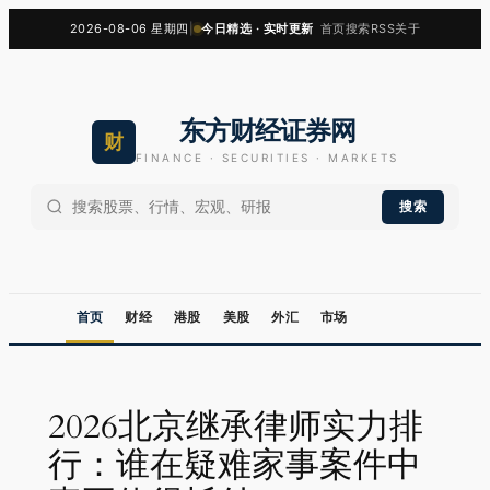
跳
2026-08-06 星期四
|
今日精选 · 实时更新
首页
搜索
RSS
关于
至
内
容
东方财经证券网
财
FINANCE · SECURITIES · MARKETS
搜索
首页
财经
港股
美股
外汇
市场
2026北京继承律师实力排
行：谁在疑难家事案件中