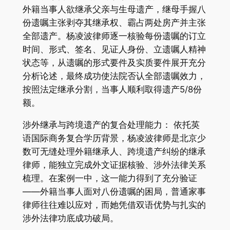
外籍当事人欲继承父亲与生母遗产，继母手握八
份遗嘱主张剥夺其继承权、霸占两处房产并主张
全部遗产。杨凌波律师逐一核验每份遗嘱的订立
时间、形式、签名、见证人身份、立遗嘱人精神
状态等，从遗嘱的形式要件及实质要件展开充分
分析论述，最终成功使法院否认全部遗嘱效力，
按照法定继承分割，当事人顺利取得遗产5/8份
额。
涉外继承与跨境遗产的复合处理能力： 依托英
语国际商务复合学历背景，杨凌波律师是北京少
数可无缝处理外籍继承人、跨境遗产纠纷的继承
律师，能独立完成外文证据核验、涉外法律关系
梳理。在案例一中，这一能力得到了充分验证
——外籍当事人面对八份遗嘱的困局，普通家事
律师往往难以应对，而她凭借双语优势与扎实的
涉外法律功底成功破局。